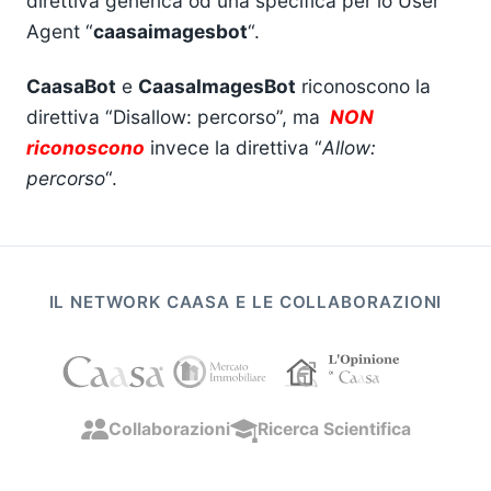
direttiva generica od una specifica per lo User
Agent “
caasaimagesbot
“.
CaasaBot
e
CaasaImagesBot
riconoscono la
direttiva “Disallow: percorso”, ma
NON
riconoscono
invece la direttiva “
Allow:
percorso
“.
IL NETWORK CAASA E LE COLLABORAZIONI
Collaborazioni
Ricerca Scientifica