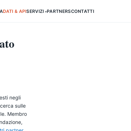
SA
DATI & API
SERVIZI
PARTNERS
CONTATTI
cato
sti negli
icerca sulle
ciale. Membro
ondazione,
tri partner