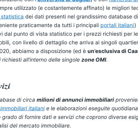
mpre utilizzato (e costantemente affinato) le migliori te
statistica
dei dati presenti nel grandissimo database d
eniente praticamente da tutti i principali
portali italiani
)
vi dal punto di vista statistico per i prezzi richiesti per l
bili, con livello di dettaglio che arriva ai singoli quartieri
 2020, abbiamo a disposizione (ed è
un’esclusiva di Ca
richiesti all’interno delle singole
zone OMI
.
vizi
tabase di circa
milioni di annunci immobiliari
provenien
immobiliari italiani
e le elaborazioni eseguite quotidian
 grado di fornire dati e servizi che coprono diverse esi
alisi del mercato immobiliare.