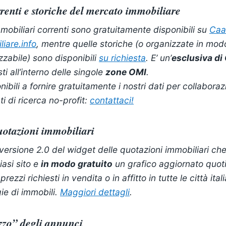
renti e storiche del mercato immobiliare
mobiliari correnti sono gratuitamente disponibili su
Caa
iare.info
, mentre quelle storiche (o organizzate in mod
izzabile) sono disponibili
su richiesta
. E’ un’
esclusiva di
sti all’interno delle singole
zone OMI
.
ibili a fornire gratuitamente i nostri dati per collaboraz
i di ricerca no-profit:
contattaci!
uotazioni immobiliari
a versione 2.0 del widget delle quotazioni immobiliari ch
iasi sito e
in modo gratuito
un grafico aggiornato quo
ezzi richiesti in vendita o in affitto in tutte le città ital
gie di immobili.
Maggiori dettagli
.
zzo” degli annunci