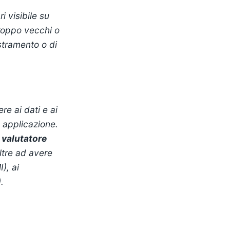
i visibile su
troppo vecchi o
stramento o di
e ai dati e ai
o applicazione.
n
valutatore
oltre ad avere
), ai
.