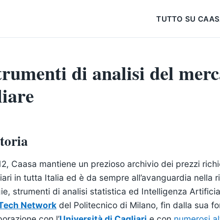
TUTTO SU CAA
trumenti di analisi del mer
iare
toria
12, Caasa mantiene un prezioso archivio dei prezzi richie
ari in tutta Italia ed è da sempre all’avanguardia nella r
ie, strumenti di analisi statistica ed Intelligenza Artifi
pTech Network
del Politecnico di Milano, fin dalla sua f
borazione con l’
Università di Cagliari
e con
numerosi al