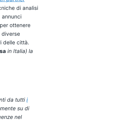
cniche di analisi
i annunci
 per ottenere
e diverse
 delle città.
asa
in Italia) la
ti da tutti
i
amente su di
genze nel