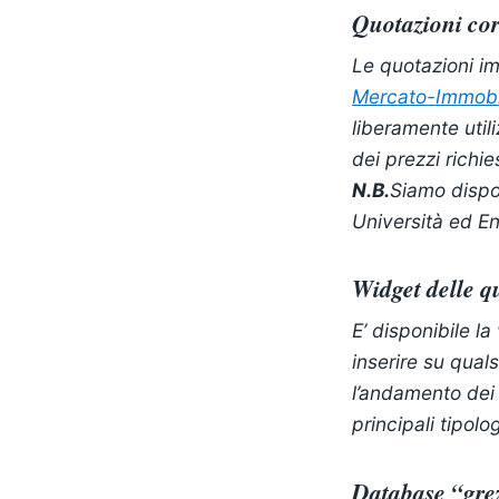
Quotazioni cor
Le quotazioni im
Mercato-Immobil
liberamente util
dei prezzi richie
N.B.
Siamo dispon
Università ed Ent
Widget delle q
E’ disponibile l
inserire su quals
l’andamento dei pr
principali tipolo
Database “gre