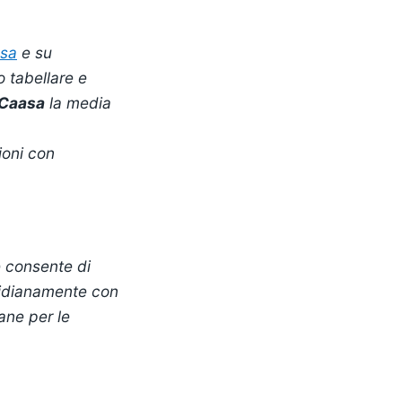
sa
e su
o tabellare e
 Caasa
la media
ioni con
e consente di
tidianamente con
iane per le