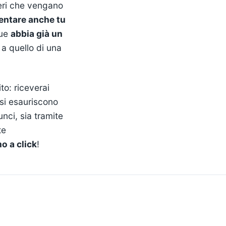
deri che vengano
entare anche tu
que
abbia già un
 a quello di una
to: riceverai
 si esauriscono
unci, sia tramite
te
o a click
!