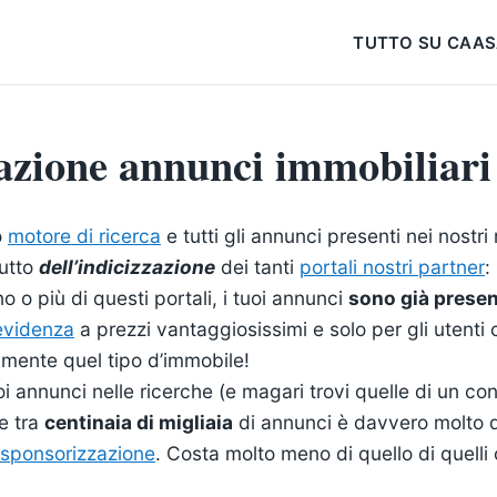
TUTTO SU CAA
azione annunci immobiliari
o
motore di ricerca
e tutti gli annunci presenti nei nostri r
rutto
dell’indicizzazione
dei tanti
portali nostri partner
:
o o più di questi portali, i tuoi annunci
sono già presen
 evidenza
a prezzi vantaggiosissimi e solo per gli utenti
mente quel tipo d’immobile!
oi annunci nelle ricerche (e magari trovi quelle di un co
e tra
centinaia di migliaia
di annunci è davvero molto di
sponsorizzazione
. Costa molto meno di quello di quelli