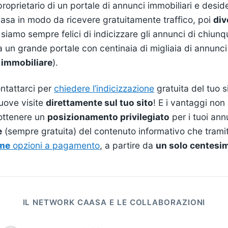
 proprietario di un portale di annunci immobiliari e desi
aasa in modo da ricevere gratuitamente traffico, poi
div
 siamo sempre felici di indicizzare gli annunci di chiun
 un grande portale con centinaia di migliaia di annunci
 immobiliare
).
ntattarci per
chiedere l’indicizzazione
gratuita del tuo si
uove visite
direttamente sul tuo sito
! E i vantaggi non
 ottenere un
posizionamento privilegiato
per i tuoi ann
e
(sempre gratuita) del contenuto informativo che trami
ime
opzioni a pagamento
, a partire da
un solo centesim
IL NETWORK CAASA E LE COLLABORAZIONI