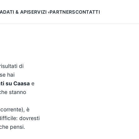
SA
DATI & API
SERVIZI
PARTNERS
CONTATTI
isultati di
 se hai
ti su Caasa
e
 che stanno
ncorrente), è
fficile: dovresti
 che pensi.