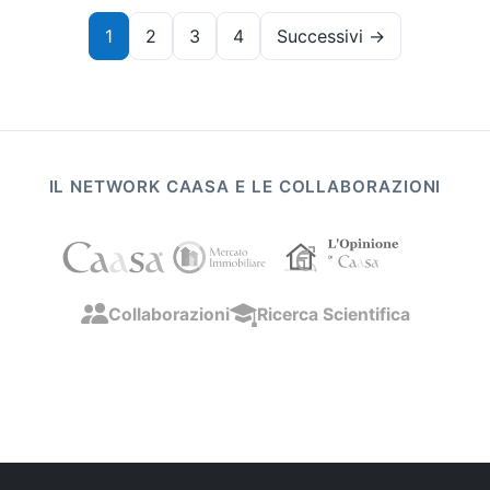
Paginazione
1
2
3
4
Successivi →
degli
articoli
IL NETWORK CAASA E LE COLLABORAZIONI
Collaborazioni
Ricerca Scientifica