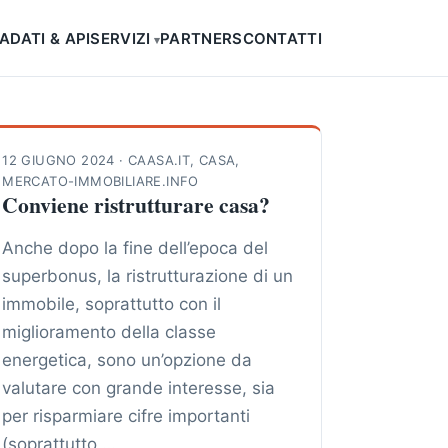
SA
DATI & API
SERVIZI
PARTNERS
CONTATTI
12 GIUGNO 2024
·
CAASA.IT
,
CASA
,
MERCATO-IMMOBILIARE.INFO
Conviene ristrutturare casa?
Anche dopo la fine dell’epoca del
superbonus, la ristrutturazione di un
immobile, soprattutto con il
miglioramento della classe
energetica, sono un’opzione da
valutare con grande interesse, sia
per risparmiare cifre importanti
(soprattutto …