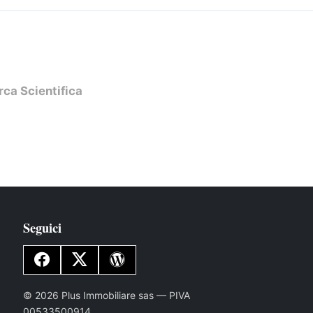
rca Scientifica
Seguici
© 2026 Plus Immobiliare sas — PIVA
00533500914