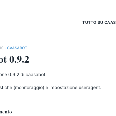
TUTTO SU CAA
10
·
CAASABOT
t 0.9.2
sione 0.9.2 di caasabot.
istiche (monitoraggio) e impostazione useragent.
mento