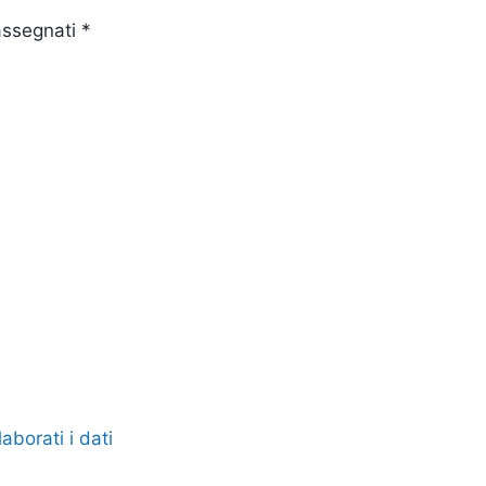
rassegnati
*
borati i dati